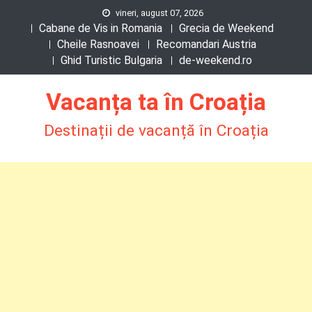
Skip
vineri, august 07, 2026
Cabane de Vis in Romania
Grecia de Weekend
to
Cheile Rasnoavei
Recomandari Austria
content
Ghid Turistic Bulgaria
de-weekend.ro
Vacanța ta în Croația
Destinații de vacanță în Croația