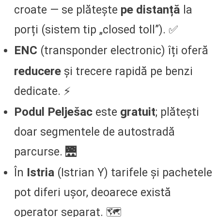
pe distanță
croate — se plătește
la
porți (sistem tip „closed toll”). ✅
ENC
(transponder electronic) îți oferă
reducere
și trecere rapidă pe benzi
dedicate. ⚡
Podul Pelješac
gratuit
este
; plătești
doar segmentele de autostradă
parcurse. 🌉
Istria
În
(Istrian Y) tarifele și pachetele
pot diferi ușor, deoarece există
operator separat. 🗺️