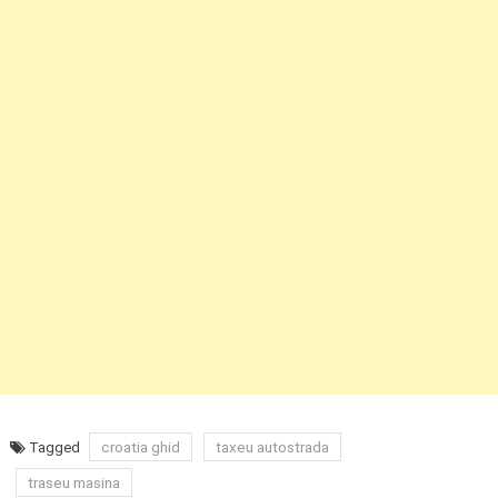
croatia ghid
taxeu autostrada
Tagged
traseu masina