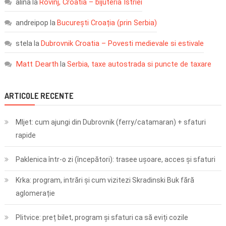
alina
Rovinj, Croatia – bijuteria Istriei
la
andreipop
București Croația (prin Serbia)
la
stela
Dubrovnik Croatia – Povesti medievale si estivale
la
Matt Dearth
Serbia, taxe autostrada si puncte de taxare
la
ARTICOLE RECENTE
Mljet: cum ajungi din Dubrovnik (ferry/catamaran) + sfaturi
rapide
Paklenica într-o zi (începători): trasee ușoare, acces și sfaturi
Krka: program, intrări și cum vizitezi Skradinski Buk fără
aglomerație
Plitvice: preț bilet, program și sfaturi ca să eviți cozile