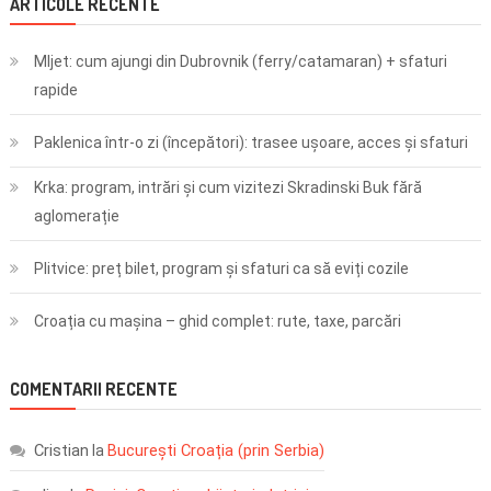
ARTICOLE RECENTE
Mljet: cum ajungi din Dubrovnik (ferry/catamaran) + sfaturi
rapide
Paklenica într-o zi (începători): trasee ușoare, acces și sfaturi
Krka: program, intrări și cum vizitezi Skradinski Buk fără
aglomerație
Plitvice: preț bilet, program și sfaturi ca să eviți cozile
Croația cu mașina – ghid complet: rute, taxe, parcări
COMENTARII RECENTE
Cristian
București Croația (prin Serbia)
la