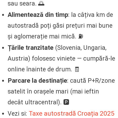
sau seara. 🌅
Alimentează din timp
: la câțiva km de
autostradă poți găsi prețuri mai bune
și aglomerație mai mică. ⛽
Țările tranzitate
(Slovenia, Ungaria,
Austria) folosesc viniete — cumpără-le
online înainte de drum. 🧾
Parcare la destinație
: caută P+R/zone
satelit în orașele mari (mai ieftin
decât ultracentral). 🅿️
Taxe autostradă Croația 2025
Vezi si: