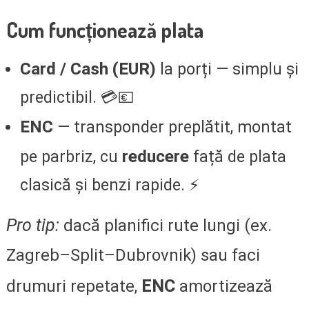
Cum funcționează plata
Card / Cash (EUR)
la porți — simplu și
predictibil. 💳💶
ENC
— transponder preplătit, montat
reducere
pe parbriz, cu
față de plata
clasică și benzi rapide. ⚡
Pro tip:
dacă planifici rute lungi (ex.
Zagreb–Split–Dubrovnik) sau faci
ENC
drumuri repetate,
amortizează