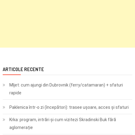
ARTICOLE RECENTE
Mljet: cum ajungi din Dubrovnik (ferry/catamaran) + sfaturi
rapide
Paklenica într-o zi (începători): trasee ușoare, acces și sfaturi
Krka: program, intrări și cum vizitezi Skradinski Buk fără
aglomerație