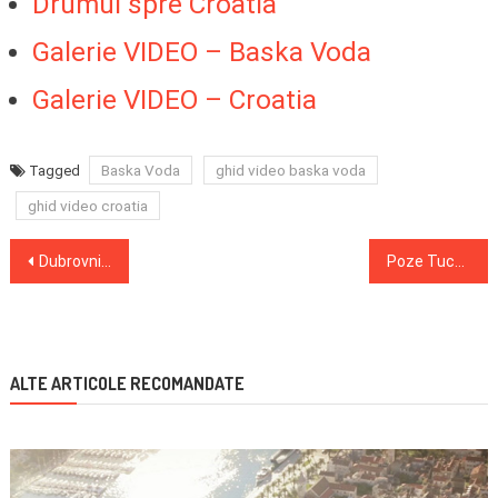
Drumul spre Croatia
Galerie VIDEO – Baska Voda
Galerie VIDEO – Croatia
Baska Voda
ghid video baska voda
Tagged
ghid video croatia
Navigare
Dubrovnik Croatia – Povesti medievale si estivale
Poze Tucepi
în
articole
ALTE ARTICOLE RECOMANDATE