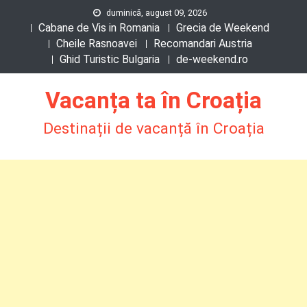
Skip
duminică, august 09, 2026
Cabane de Vis in Romania
Grecia de Weekend
to
Cheile Rasnoavei
Recomandari Austria
content
Ghid Turistic Bulgaria
de-weekend.ro
Vacanța ta în Croația
Destinații de vacanță în Croația