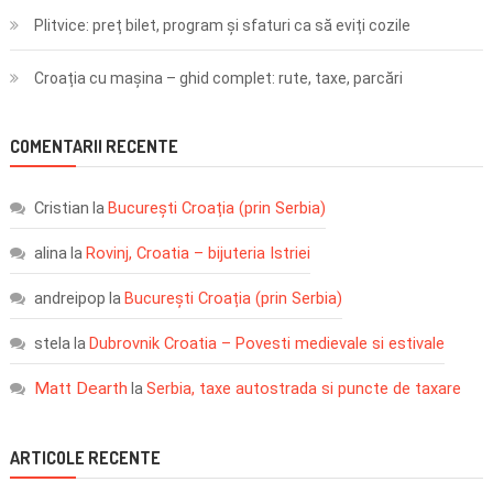
Plitvice: preț bilet, program și sfaturi ca să eviți cozile
Croația cu mașina – ghid complet: rute, taxe, parcări
COMENTARII RECENTE
Cristian
București Croația (prin Serbia)
la
alina
Rovinj, Croatia – bijuteria Istriei
la
andreipop
București Croația (prin Serbia)
la
stela
Dubrovnik Croatia – Povesti medievale si estivale
la
Matt Dearth
Serbia, taxe autostrada si puncte de taxare
la
ARTICOLE RECENTE