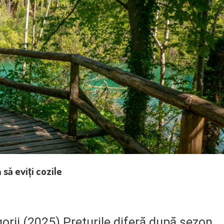
 să eviți cozile
gorii (2025) Prețurile diferă după sezon