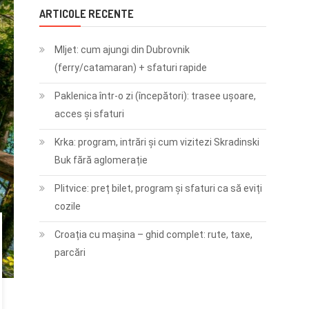
ARTICOLE RECENTE
Mljet: cum ajungi din Dubrovnik
(ferry/catamaran) + sfaturi rapide
Paklenica într-o zi (începători): trasee ușoare,
acces și sfaturi
Krka: program, intrări și cum vizitezi Skradinski
Buk fără aglomerație
Plitvice: preț bilet, program și sfaturi ca să eviți
cozile
Croația cu mașina – ghid complet: rute, taxe,
parcări