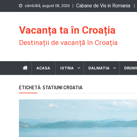
Skip
Cabane de Vis in Romania
sâmbătă, august 08, 2026
to
content
Vacanța ta în Croația
Destinații de vacanță în Croația
ACASA
ISTRIA
DALMATIA
DRUMU
STATIUNI CROATIA
ETICHETĂ: