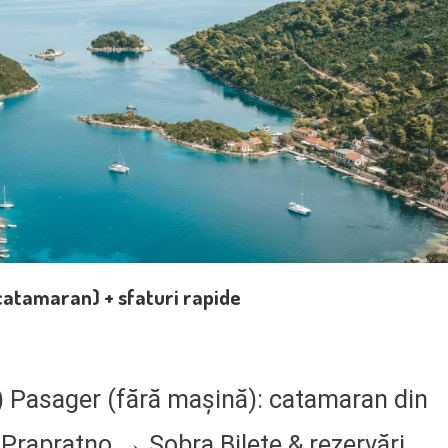
catamaran) + sfaturi rapide
1) Pasager (fără mașină): catamaran din
Prapratno → Sobra Bilete & rezervări